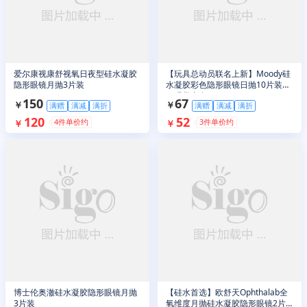
爱尔康视康舒视氧日夜型硅水凝胶
【玩具总动员联名上新】Moody硅
隐形眼镜月抛3片装
水凝胶彩色隐形眼镜日抛10片装
（现货直发）
150
67
￥
￥
满赠
满减
满折
满赠
满减
满折
120
52
4
件单价约
3
件单价约
￥
￥
博士伦奥澈硅水凝胶隐形眼镜月抛
【硅水首选】欧舒天Ophthalab全
3片装
氧维度月抛硅水凝胶隐形眼镜2片