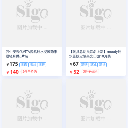
强生安视优VITA悦氧硅水凝胶隐形
【玩具总动员联名上新】moody硅
眼镜月抛6片装
水凝胶定轴高光日抛10片装
175
67
￥
￥
满赠
满减
满折
满赠
满减
满折
140
52
3
件单价约
3
件单价约
￥
￥