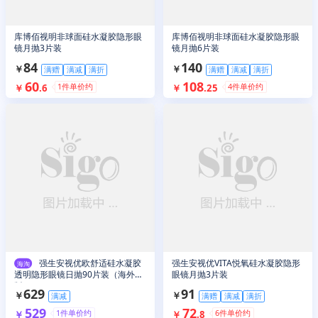
库博佰视明非球面硅水凝胶隐形眼
库博佰视明非球面硅水凝胶隐形眼
镜月抛3片装
镜月抛6片装
84
140
￥
￥
满赠
满减
满折
满赠
满减
满折
60
108
1
件单价约
4
件单价约
￥
.
6
￥
.
25
强生安视优欧舒适硅水凝胶
强生安视优VITA悦氧硅水凝胶隐形
海淘
透明隐形眼镜日抛90片装（海外
眼镜月抛3片装
版）
629
91
￥
￥
满减
满赠
满减
满折
529
72
1
件单价约
6
件单价约
￥
￥
.
8