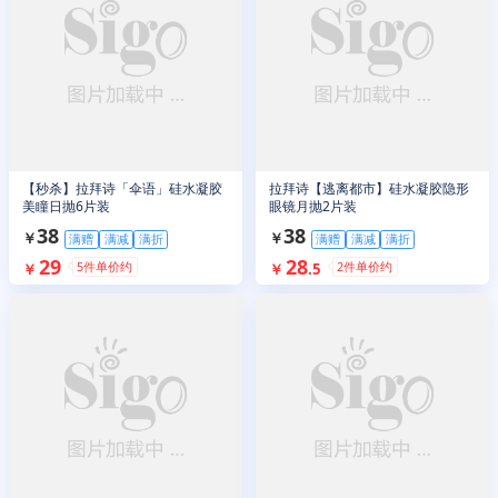
【秒杀】拉拜诗「伞语」硅水凝胶
拉拜诗【逃离都市】硅水凝胶隐形
美瞳日抛6片装
眼镜月抛2片装
38
38
￥
￥
满赠
满减
满折
满赠
满减
满折
29
28
5
件单价约
2
件单价约
￥
￥
.
5