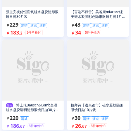
强生安视优恒润氧硅水凝胶隐形眼
【盲选不踩雷】美若康miacare绽
镜日抛30片装
美硅水凝胶彩色隐形眼镜月抛1片
装
229
43
￥
￥
满赠
满减
满折
满赠
满减
满折
183
34
3
件单价约
5
件单价约
￥
.
2
￥
博士伦Bausch&Lomb奥澈
拉拜诗【逃离都市】硅水凝胶隐形
海淘
硅水凝胶透明隐形眼镜日抛30片装
眼镜日抛10片装
(海外版)
220
30
￥
￥
满减
满赠
满减
满折
186
26
3
件单价约
3
件单价约
￥
.
67
￥
.
67