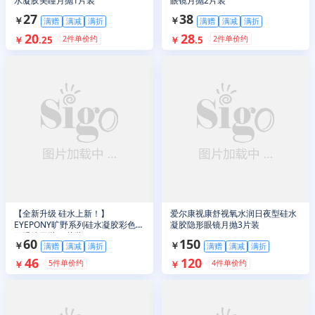
水凝胶美瞳月抛1片装
眼镜月抛2片装
27
38
￥
￥
满赠
满减
满折
满赠
满减
满折
20
28
2
件单价约
2
件单价约
￥
.
25
￥
.
5
【全新升级 硅水上新！】
爱尔康视康舒视氧水润日夜型硅水
EYEPONY旷野系列硅水凝胶彩色隐
凝胶隐形眼镜月抛3片装
形眼镜日抛10片装
60
150
￥
￥
满赠
满减
满折
满赠
满减
满折
46
120
5
件单价约
4
件单价约
￥
￥