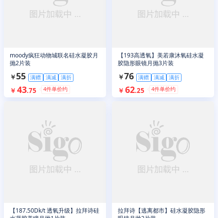
moody疯狂动物城联名硅水凝胶月
【193高透氧】美若康沐氧硅水凝
抛2片装
胶隐形眼镜月抛3片装
55
76
￥
￥
满赠
满减
满折
满赠
满减
满折
43
62
4
件单价约
4
件单价约
￥
.
75
￥
.
25
【187.50Dk/t 透氧升级】拉拜诗硅
拉拜诗【逃离都市】硅水凝胶隐形