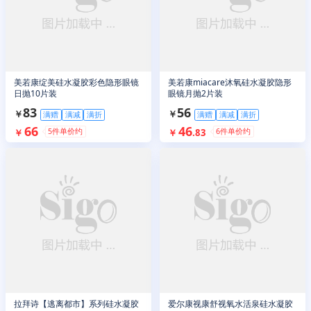
美若康绽美硅水凝胶彩色隐形眼镜
美若康miacare沐氧硅水凝胶隐形
日抛10片装
眼镜月抛2片装
83
56
￥
￥
满赠
满减
满折
满赠
满减
满折
66
46
5
件单价约
6
件单价约
￥
￥
.
83
拉拜诗【逃离都市】系列硅水凝胶
爱尔康视康舒视氧水活泉硅水凝胶