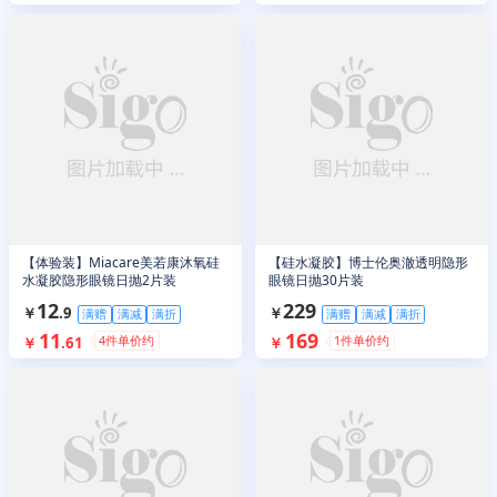
【体验装】Miacare美若康沐氧硅
【硅水凝胶】博士伦奥澈透明隐形
水凝胶隐形眼镜日抛2片装
眼镜日抛30片装
12
229
￥
.
9
￥
满赠
满减
满折
满赠
满减
满折
11
169
4
件单价约
1
件单价约
￥
.
61
￥