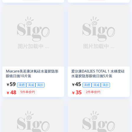
Miacare美若康沐氧硅水凝胶隐形
爱尔康DAILIES TOTAL 1 水梯度硅
眼镜日抛10片装
水凝胶隐形眼镜日抛5片装
59
45
￥
￥
满赠
满减
满折
满赠
满减
满折
48
35
5
件单价约
2
件单价约
￥
￥