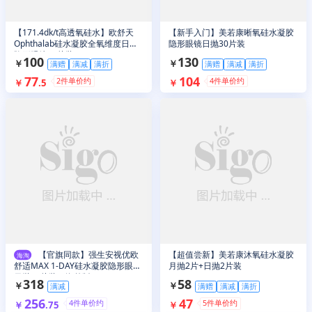
【171.4dk/t高透氧硅水】欧舒天
【新手入门】美若康晰氧硅水凝胶
Ophthalab硅水凝胶全氧维度日抛
隐形眼镜日抛30片装
隐形眼镜30片装
100
130
￥
￥
满赠
满减
满折
满赠
满减
满折
77
104
2
件单价约
4
件单价约
￥
.
5
￥
【官旗同款】强生安视优欧
【超值尝新】美若康沐氧硅水凝胶
海淘
舒适MAX 1-DAY硅水凝胶隐形眼镜
月抛2片+日抛2片装
日抛30片装（海外版）
318
58
￥
￥
满减
满赠
满减
满折
256
47
4
件单价约
5
件单价约
￥
.
75
￥