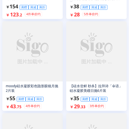
装
154
38
￥
￥
满赠
满减
满折
满赠
满减
满折
123
28
4
件单价约
5
件单价约
￥
.
2
￥
moody硅水凝胶彩色隐形眼镜月抛
【硅水尝鲜 秒杀】拉拜诗「伞语」
2片装
硅水凝胶美瞳日抛6片装
55
35
￥
￥
满赠
满减
满折
满赠
满减
满折
43
29
4
件单价约
3
件单价约
￥
.
75
￥
.
33