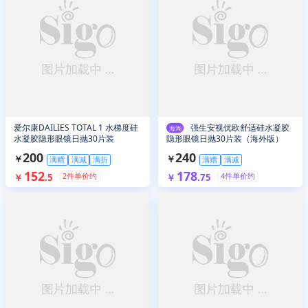
爱尔康DAILIES TOTAL 1 水梯度硅
强生安视优欧舒适硅水凝胶
海淘
水凝胶隐形眼镜日抛30片装
隐形眼镜日抛30片装（海外版）
200
240
￥
￥
满赠
满减
满折
满赠
满减
152
178
2
件单价约
4
件单价约
￥
.
5
￥
.
75