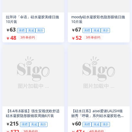
拉拜诗「伞语」硅水凝胶美瞳日抛
moody硅水凝胶彩色隐形眼镜日抛
10片装
10片装
63
67
￥
￥
满赠
满减
满折
满赠
满减
满折
48
52
3
件单价约
3
件单价约
￥
￥
【8.4/8.8基弧】强生安视优欧舒适
【硅水日系】aisei爱谢LALISH领
硅水凝胶隐形眼镜双周抛6片装
丽秀「呼吸」系列硅水凝胶彩色隐
形眼镜日抛10片装
215
60
￥
￥
满赠
满减
满折
满赠
满减
满折
172
47
3
件单价约
4
件单价约