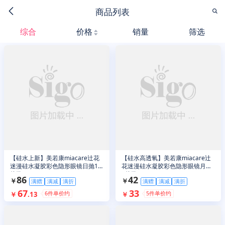
商品列表
综合
价格
销量
筛选
【硅水上新】美若康miacare辻花
【硅水高透氧】美若康miacare辻
迷漫硅水凝胶彩色隐形眼镜日抛10
花迷漫硅水凝胶彩色隐形眼镜月抛
片装
1片装
86
42
￥
￥
满赠
满减
满折
满赠
满减
满折
67
33
6
件单价约
5
件单价约
￥
.
13
￥