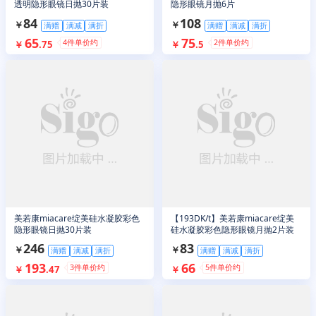
透明隐形眼镜日抛30片装
隐形眼镜月抛6片
84
108
￥
￥
满赠
满减
满折
满赠
满减
满折
65
75
4
件单价约
2
件单价约
￥
.
75
￥
.
5
美若康miacare绽美硅水凝胶彩色
【193DK/t】美若康miacare绽美
隐形眼镜日抛30片装
硅水凝胶彩色隐形眼镜月抛2片装
246
83
￥
￥
满赠
满减
满折
满赠
满减
满折
193
66
3
件单价约
5
件单价约
￥
.
47
￥