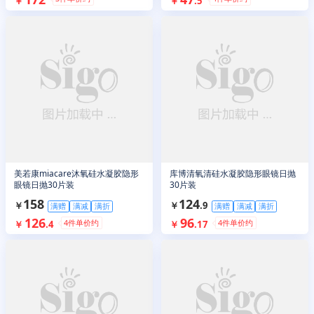
￥
￥
.
5
美若康miacare沐氧硅水凝胶隐形
库博清氧清硅水凝胶隐形眼镜日抛
眼镜日抛30片装
30片装
158
124
￥
￥
.
9
满赠
满减
满折
满赠
满减
满折
126
96
4
件单价约
4
件单价约
￥
.
4
￥
.
17