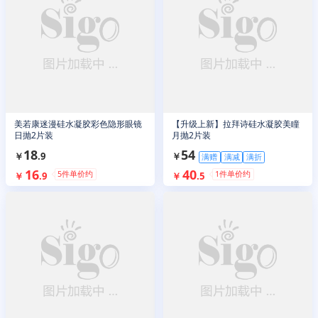
美若康迷漫硅水凝胶彩色隐形眼镜
【升级上新】拉拜诗硅水凝胶美瞳
日抛2片装
月抛2片装
18
54
￥
.
9
￥
满赠
满减
满折
16
40
5
件单价约
1
件单价约
￥
.
9
￥
.
5