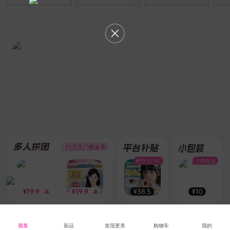
20元无门槛返券
59
:
27
:
47
大牌甄选
¥
19.9
¥
19.9
¥
38.5
¥
10
展开更多优惠
视客
新品
发现更美
购物车
我的