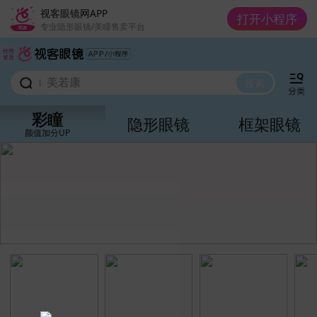
美若康
视客眼镜网APP
打开小程序
专业隐形眼镜/美瞳售卖平台
moody
经营

lapeche拉拜诗
资质
美若康
搜索
moody
彩瞳
隐形眼镜
框架眼镜
颜值加分UP