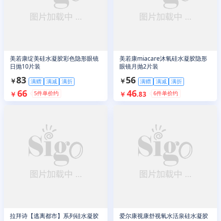
美若康绽美硅水凝胶彩色隐形眼镜
美若康miacare沐氧硅水凝胶隐形
日抛10片装
眼镜月抛2片装
83
56
￥
￥
满赠
满减
满折
满赠
满减
满折
66
46
5
件单价约
6
件单价约
￥
￥
.
83
拉拜诗【逃离都市】系列硅水凝胶
爱尔康视康舒视氧水活泉硅水凝胶