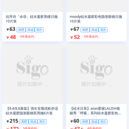
拉拜诗「伞语」硅水凝胶美瞳日抛
moody硅水凝胶彩色隐形眼镜日抛
10片装
10片装
63
67
￥
￥
满赠
满减
满折
满赠
满减
满折
48
52
3
件单价约
3
件单价约
￥
￥
【8.4/8.8基弧】强生安视优欧舒适
【硅水日系】aisei爱谢LALISH领
硅水凝胶隐形眼镜双周抛6片装
丽秀「呼吸」系列硅水凝胶彩色隐
形眼镜日抛10片装
215
60
￥
￥
满赠
满减
满折
满赠
满减
满折
172
47
3
件单价约
4
件单价约