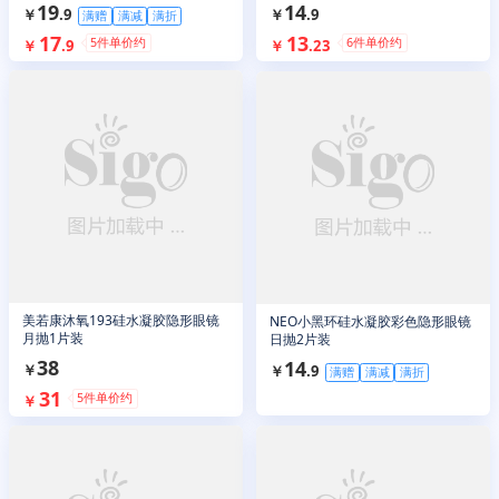
19
14
￥
.
9
￥
.
9
满赠
满减
满折
17
13
5
件单价约
6
件单价约
￥
.
9
￥
.
23
美若康沐氧193硅水凝胶隐形眼镜
NEO小黑环硅水凝胶彩色隐形眼镜
月抛1片装
日抛2片装
38
14
￥
￥
.
9
满赠
满减
满折
31
5
件单价约
￥