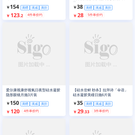
装
154
38
￥
￥
满赠
满减
满折
满赠
满减
满折
123
28
4
件单价约
5
件单价约
￥
.
2
￥
爱尔康视康舒视氧日夜型硅水凝胶
【硅水尝鲜 秒杀】拉拜诗「伞语」
隐形眼镜月抛3片装
硅水凝胶美瞳日抛6片装
150
35
￥
￥
满赠
满减
满折
满赠
满减
满折
120
29
4
件单价约
3
件单价约
￥
￥
.
33