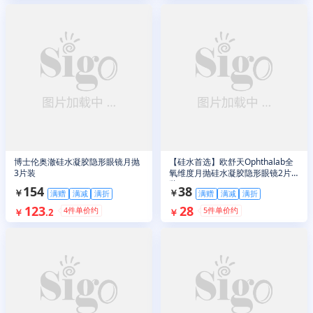
博士伦奥澈硅水凝胶隐形眼镜月抛
【硅水首选】欧舒天Ophthalab全
3片装
氧维度月抛硅水凝胶隐形眼镜2片
装
154
38
￥
￥
满赠
满减
满折
满赠
满减
满折
123
28
4
件单价约
5
件单价约
￥
.
2
￥