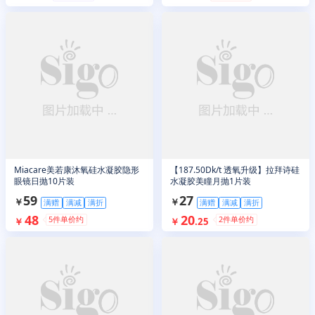
Miacare美若康沐氧硅水凝胶隐形
【187.50Dk/t 透氧升级】拉拜诗硅
眼镜日抛10片装
水凝胶美瞳月抛1片装
59
27
￥
￥
满赠
满减
满折
满赠
满减
满折
48
20
5
件单价约
2
件单价约
￥
￥
.
25