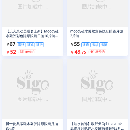
【玩具总动员联名上新】Moody硅
moody硅水凝胶彩色隐形眼镜月抛
水凝胶彩色隐形眼镜日抛10片装
2片装
（现货直发）
67
55
￥
￥
满赠
满减
满折
满赠
满减
满折
52
43
3
件单价约
4
件单价约
￥
￥
.
75
博士伦奥澈硅水凝胶隐形眼镜月抛
【硅水首选】欧舒天Ophthalab全
3片装
氧维度月抛硅水凝胶隐形眼镜2片