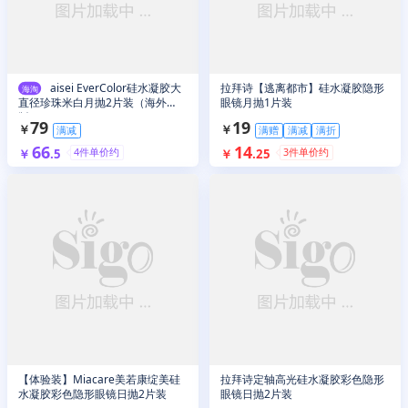
aisei EverColor硅水凝胶大
拉拜诗【逃离都市】硅水凝胶隐形
海淘
直径珍珠米白月抛2片装（海外
眼镜月抛1片装
版）
79
19
￥
￥
满减
满赠
满减
满折
66
14
4
件单价约
3
件单价约
￥
.
5
￥
.
25
【体验装】Miacare美若康绽美硅
拉拜诗定轴高光硅水凝胶彩色隐形
水凝胶彩色隐形眼镜日抛2片装
眼镜日抛2片装