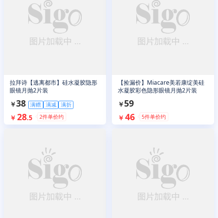
拉拜诗【逃离都市】硅水凝胶隐形
【捡漏价】Miacare美若康绽美硅
眼镜月抛2片装
水凝胶彩色隐形眼镜月抛2片装
38
59
￥
￥
满赠
满减
满折
28
46
2
件单价约
5
件单价约
￥
.
5
￥