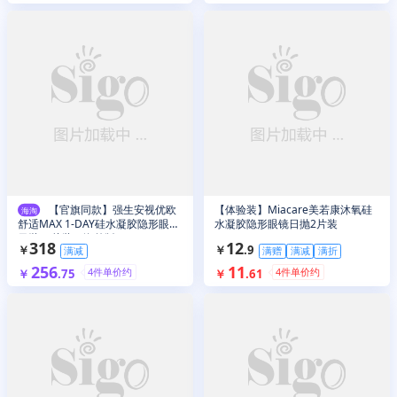
【官旗同款】强生安视优欧
【体验装】Miacare美若康沐氧硅
海淘
舒适MAX 1-DAY硅水凝胶隐形眼镜
水凝胶隐形眼镜日抛2片装
日抛30片装（海外版）
318
12
￥
￥
.
9
满减
满赠
满减
满折
256
11
4
件单价约
4
件单价约
￥
.
75
￥
.
61