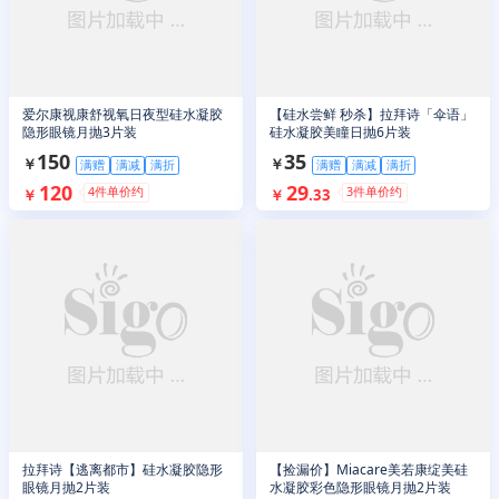
爱尔康视康舒视氧日夜型硅水凝胶
【硅水尝鲜 秒杀】拉拜诗「伞语」
隐形眼镜月抛3片装
硅水凝胶美瞳日抛6片装
150
35
￥
￥
满赠
满减
满折
满赠
满减
满折
120
29
4
件单价约
3
件单价约
￥
￥
.
33
拉拜诗【逃离都市】硅水凝胶隐形
【捡漏价】Miacare美若康绽美硅
眼镜月抛2片装
水凝胶彩色隐形眼镜月抛2片装