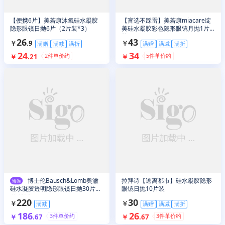
【便携6片】美若康沐氧硅水凝胶
【盲选不踩雷】美若康miacare绽
隐形眼镜日抛6片（2片装*3）
美硅水凝胶彩色隐形眼镜月抛1片
装
26
43
￥
.
9
￥
满赠
满减
满折
满赠
满减
满折
24
34
2
件单价约
5
件单价约
￥
.
21
￥
博士伦Bausch&Lomb奥澈
拉拜诗【逃离都市】硅水凝胶隐形
海淘
硅水凝胶透明隐形眼镜日抛30片装
眼镜日抛10片装
(海外版)
220
30
￥
￥
满减
满赠
满减
满折
186
26
3
件单价约
3
件单价约
￥
.
67
￥
.
67