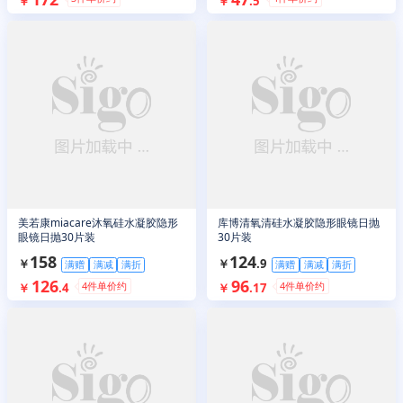
￥
￥
.
5
美若康miacare沐氧硅水凝胶隐形
库博清氧清硅水凝胶隐形眼镜日抛
眼镜日抛30片装
30片装
158
124
￥
￥
.
9
满赠
满减
满折
满赠
满减
满折
126
96
4
件单价约
4
件单价约
￥
.
4
￥
.
17