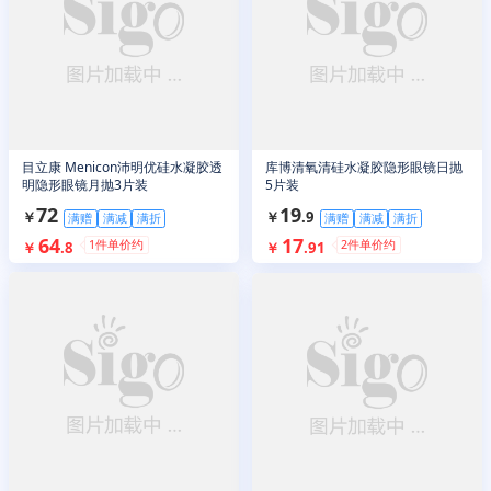
目立康 Menicon沛明优硅水凝胶透
库博清氧清硅水凝胶隐形眼镜日抛
明隐形眼镜月抛3片装
5片装
72
19
￥
￥
.
9
满赠
满减
满折
满赠
满减
满折
64
17
1
件单价约
2
件单价约
￥
.
8
￥
.
91