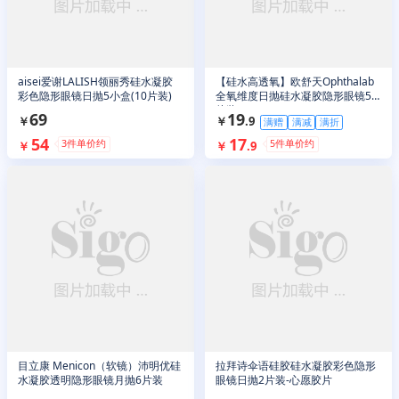
aisei爱谢LALISH领丽秀硅水凝胶
【硅水高透氧】欧舒天Ophthalab
彩色隐形眼镜日抛5小盒(10片装)
全氧维度日抛硅水凝胶隐形眼镜5
片装
69
19
￥
￥
.
9
满赠
满减
满折
54
17
3
件单价约
5
件单价约
￥
￥
.
9
目立康 Menicon（软镜）沛明优硅
拉拜诗伞语硅胶硅水凝胶彩色隐形
水凝胶透明隐形眼镜月抛6片装
眼镜日抛2片装-心愿胶片