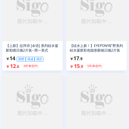
【上新】拉拜诗 [伞语] 系列硅水凝
【硅水上新！】EYEPONY旷野系列
胶彩瞳日抛2片装--周一美式
硅水凝胶彩色隐形眼镜日抛2片装
14
17
￥
￥
.
9
满赠
满减
满折
12
15
3
件单价约
5
件单价约
￥
.
6
￥
.
9