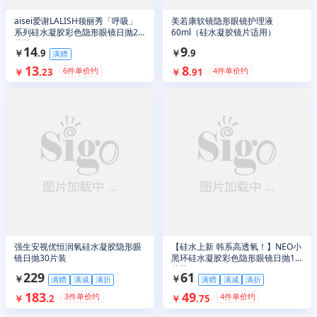
aisei爱谢LALISH领丽秀「呼吸」
美若康软镜隐形眼镜护理液
系列硅水凝胶彩色隐形眼镜日抛2
60ml（硅水凝胶镜片适用）
片装
14
9
￥
.
9
￥
.
9
满赠
13
8
6
件单价约
4
件单价约
￥
.
23
￥
.
91
强生安视优恒润氧硅水凝胶隐形眼
【硅水上新 韩系高透氧！】NEO小
镜日抛30片装
黑环硅水凝胶彩色隐形眼镜日抛10
片装
229
61
￥
￥
满赠
满减
满折
满赠
满减
满折
183
49
3
件单价约
4
件单价约
￥
.
2
￥
.
75