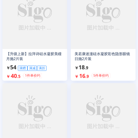
【升级上新】拉拜诗硅水凝胶美瞳
美若康迷漫硅水凝胶彩色隐形眼镜
月抛2片装
日抛2片装
54
18
￥
￥
.
9
满赠
满减
满折
40
16
1
件单价约
5
件单价约
￥
.
5
￥
.
9