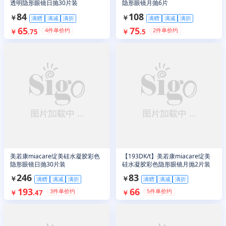
透明隐形眼镜日抛30片装
隐形眼镜月抛6片
84
108
￥
￥
满赠
满减
满折
满赠
满减
满折
65
75
4
件单价约
2
件单价约
￥
.
75
￥
.
5
美若康miacare绽美硅水凝胶彩色
【193DK/t】美若康miacare绽美
隐形眼镜日抛30片装
硅水凝胶彩色隐形眼镜月抛2片装
246
83
￥
￥
满赠
满减
满折
满赠
满减
满折
193
66
3
件单价约
5
件单价约
￥
.
47
￥