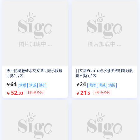
博士伦奥澈硅水凝胶透明隐形眼镜
目立康Premio硅水凝胶透明隐形眼
月抛1片装
镜日抛5片装
64
24
￥
￥
满赠
满减
满折
满赠
满减
满折
52
21
3
件单价约
4
件单价约
￥
.
33
￥
.
5