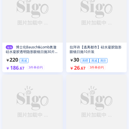
博士伦Bausch&Lomb奥澈
拉拜诗【逃离都市】硅水凝胶隐形
海淘
硅水凝胶透明隐形眼镜日抛30片装
眼镜日抛10片装
(海外版)
220
30
￥
￥
满减
满赠
满减
满折
186
26
3
件单价约
3
件单价约
￥
.
67
￥
.
67