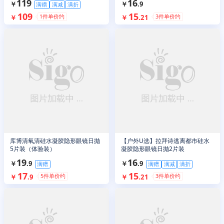
119
16
￥
￥
.
9
满赠
满减
满折
109
15
1
件单价约
3
件单价约
￥
￥
.
21
库博清氧清硅水凝胶隐形眼镜日抛
【户外U选】拉拜诗逃离都市硅水
5片装（体验装）
凝胶隐形眼镜日抛2片装
19
16
￥
.
9
￥
.
9
满赠
满赠
满减
满折
17
15
5
件单价约
3
件单价约
￥
.
9
￥
.
21