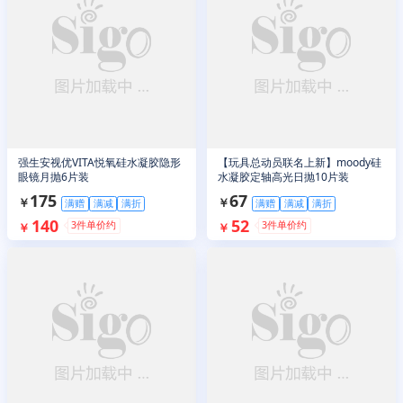
强生安视优VITA悦氧硅水凝胶隐形
【玩具总动员联名上新】moody硅
眼镜月抛6片装
水凝胶定轴高光日抛10片装
175
67
￥
￥
满赠
满减
满折
满赠
满减
满折
140
52
3
件单价约
3
件单价约
￥
￥