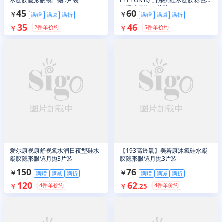
水凝胶隐形眼镜日抛5片装
EYEPONY旷野系列硅水凝胶彩色隐
形眼镜日抛10片装
45
60
￥
￥
满赠
满减
满折
满赠
满减
满折
35
46
2
件单价约
5
件单价约
￥
￥
爱尔康视康舒视氧水润日夜型硅水
【193高透氧】美若康沐氧硅水凝
凝胶隐形眼镜月抛3片装
胶隐形眼镜月抛3片装
150
76
￥
￥
满赠
满减
满折
满赠
满减
满折
120
62
4
件单价约
4
件单价约
￥
￥
.
25