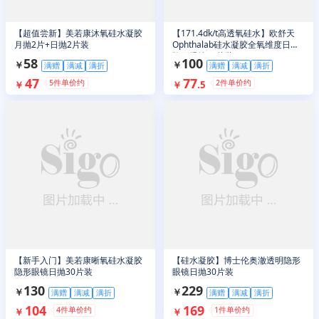
【超值尝新】美若康沐氧硅水凝胶
【171.4dk/t高透氧硅水】欧舒天
月抛2片+日抛2片装
Ophthalab硅水凝胶全氧维度日抛
隐形眼镜30片装
58
100
￥
￥
满赠
满减
满折
满赠
满减
满折
47
77
5
件单价约
2
件单价约
￥
￥
.
5
【新手入门】美若康晰氧硅水凝胶
【硅水凝胶】博士伦奥澈透明隐形
隐形眼镜日抛30片装
眼镜日抛30片装
130
229
￥
￥
满赠
满减
满折
满赠
满减
满折
104
169
4
件单价约
1
件单价约
￥
￥