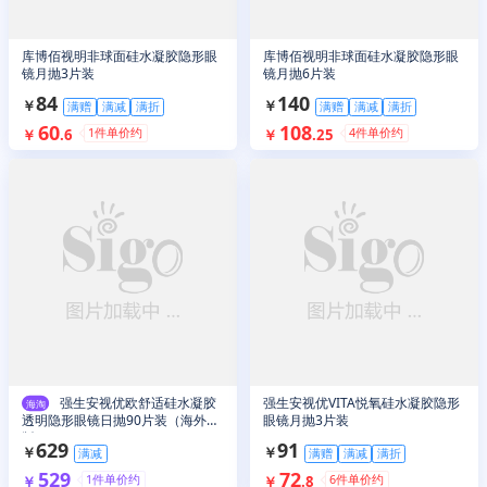
库博佰视明非球面硅水凝胶隐形眼
库博佰视明非球面硅水凝胶隐形眼
镜月抛3片装
镜月抛6片装
84
140
￥
￥
满赠
满减
满折
满赠
满减
满折
60
108
1
件单价约
4
件单价约
￥
.
6
￥
.
25
强生安视优欧舒适硅水凝胶
强生安视优VITA悦氧硅水凝胶隐形
海淘
透明隐形眼镜日抛90片装（海外
眼镜月抛3片装
版）
629
91
￥
￥
满减
满赠
满减
满折
529
72
1
件单价约
6
件单价约
￥
￥
.
8