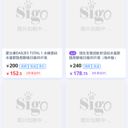
爱尔康DAILIES TOTAL 1 水梯度硅
强生安视优欧舒适硅水凝胶
海淘
水凝胶隐形眼镜日抛30片装
隐形眼镜日抛30片装（海外版）
200
240
￥
￥
满赠
满减
满折
满赠
满减
152
178
2
件单价约
4
件单价约
￥
.
5
￥
.
75