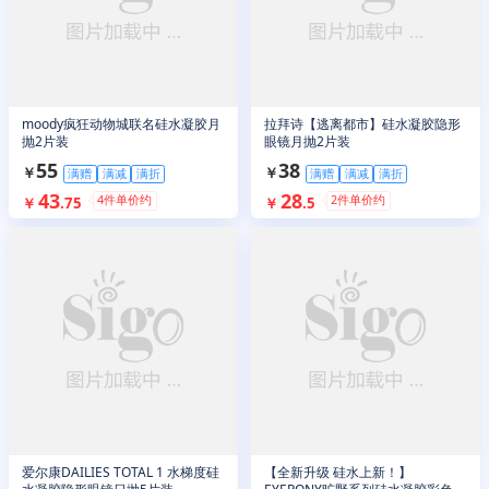
moody疯狂动物城联名硅水凝胶月
拉拜诗【逃离都市】硅水凝胶隐形
抛2片装
眼镜月抛2片装
55
38
￥
￥
满赠
满减
满折
满赠
满减
满折
43
28
4
件单价约
2
件单价约
￥
.
75
￥
.
5
爱尔康DAILIES TOTAL 1 水梯度硅
【全新升级 硅水上新！】