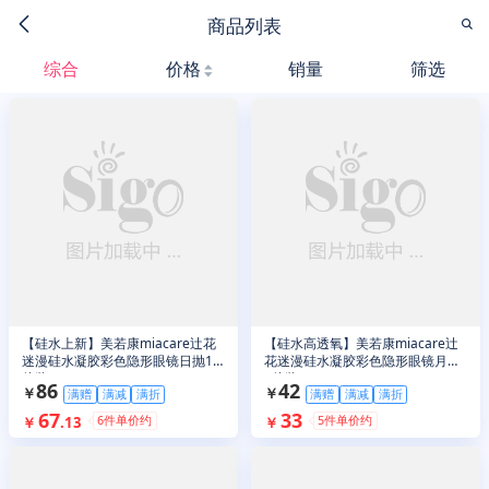
商品列表
综合
价格
销量
筛选
【硅水上新】美若康miacare辻花
【硅水高透氧】美若康miacare辻
迷漫硅水凝胶彩色隐形眼镜日抛10
花迷漫硅水凝胶彩色隐形眼镜月抛
片装
1片装
86
42
￥
￥
满赠
满减
满折
满赠
满减
满折
67
33
6
件单价约
5
件单价约
￥
.
13
￥