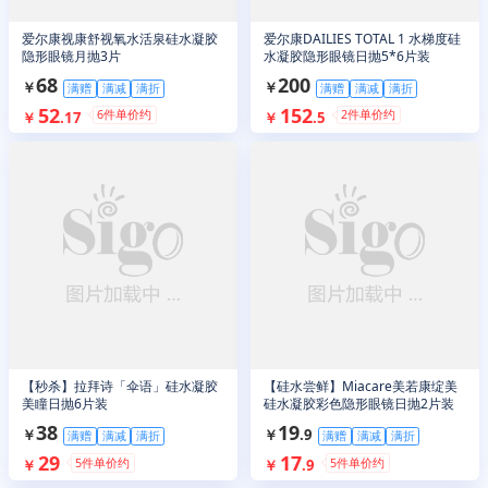
爱尔康视康舒视氧水活泉硅水凝胶
爱尔康DAILIES TOTAL 1 水梯度硅
隐形眼镜月抛3片
水凝胶隐形眼镜日抛5*6片装
68
200
￥
￥
满赠
满减
满折
满赠
满减
满折
52
152
6
件单价约
2
件单价约
￥
.
17
￥
.
5
【秒杀】拉拜诗「伞语」硅水凝胶
【硅水尝鲜】Miacare美若康绽美
美瞳日抛6片装
硅水凝胶彩色隐形眼镜日抛2片装
38
19
￥
￥
.
9
满赠
满减
满折
满赠
满减
满折
29
17
5
件单价约
5
件单价约
￥
￥
.
9