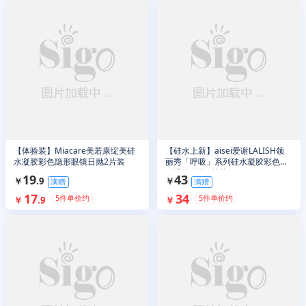
【体验装】Miacare美若康绽美硅
【硅水上新】aisei爱谢LALISH领
水凝胶彩色隐形眼镜日抛2片装
丽秀「呼吸」系列硅水凝胶彩色隐
形眼镜日抛6片装
19
43
￥
.
9
￥
满赠
满赠
17
34
5
件单价约
5
件单价约
￥
.
9
￥