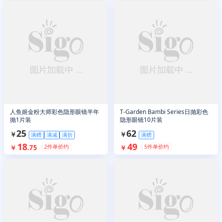
人鱼姬金粉大师彩色隐形眼镜半年
T-Garden Bambi Series日抛彩色
抛1片装
隐形眼镜10片装
25
62
￥
￥
满赠
满减
满折
满赠
18
49
2
件单价约
5
件单价约
￥
.
75
￥