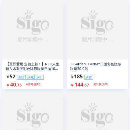
【豆豆爱用 定轴上新！】NEO人生
T-Garden FLANMY日抛彩色隐形
镜头水凝胶彩色隐形眼镜日抛10片
眼镜30片装
装
52
185
￥
￥
满赠
满减
满折
满赠
40
144
4
件单价约
3
件单价约
￥
.
75
￥
.
67