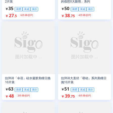
2片装
的假想X大眼萌」系列
35
50
￥
￥
满赠
满减
满折
满赠
满减
满折
27
38
6
件单价约
4
件单价约
￥
.
5
￥
.
75
拉拜诗「伞语」硅水凝胶美瞳日抛
拉拜诗大直径「萌动」系列美瞳日
10片装
抛10片装
63
51
￥
￥
满赠
满减
满折
满赠
满减
满折
48
39
3
件单价约
4
件单价约
￥
￥
.
75