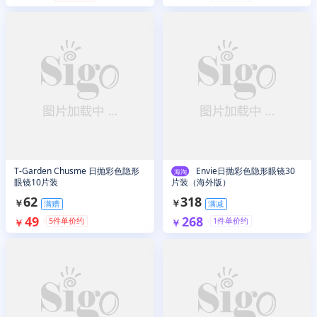
T-Garden Chusme 日抛彩色隐形
Envie日抛彩色隐形眼镜30
海淘
眼镜10片装
片装（海外版）
62
318
￥
￥
满赠
满减
49
268
5
件单价约
1
件单价约
￥
￥