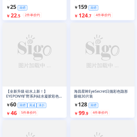
25
159
￥
￥
满赠
满赠
22
124
2
件单价约
4
件单价约
￥
.
5
￥
.
7
【全新升级 硅水上新！】
海昌星眸EyeSecret日抛彩色隐形
EYEPONY旷野系列硅水凝胶彩色隐
眼镜30片装
形眼镜日抛10片装
60
128
￥
￥
满赠
满减
满折
满赠
46
99
5
件单价约
4
件单价约
￥
￥
.
9