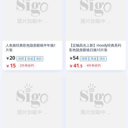
人鱼姬经典彩色隐形眼镜半年抛1
【定轴高光上新】moody经典系列
片装
彩色隐形眼镜日抛10片装
20
54
￥
￥
满赠
满减
满折
满赠
满减
满折
15
41
2
件单价约
4
件单价约
￥
￥
.
5