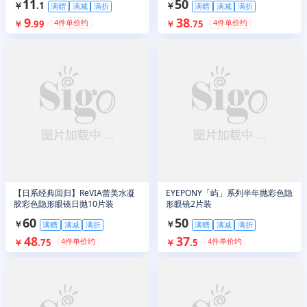
11
50
￥
.
1
￥
满赠
满减
满折
满赠
满减
满折
9
38
4
件单价约
4
件单价约
￥
.
99
￥
.
75
【日系经典回归】ReVIA蕾美水凝
EYEPONY「屿」系列半年抛彩色隐
胶彩色隐形眼镜日抛10片装
形眼镜2片装
60
50
￥
￥
满赠
满减
满折
满赠
满减
满折
48
37
4
件单价约
4
件单价约
￥
.
75
￥
.
5