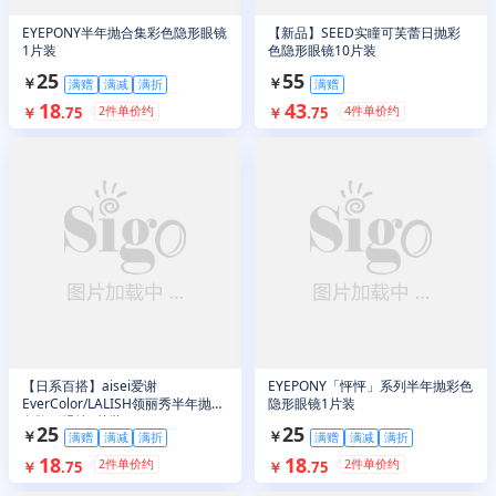
EYEPONY半年抛合集彩色隐形眼镜
【新品】SEED实瞳可芙蕾日抛彩
1片装
色隐形眼镜10片装
25
55
￥
￥
满赠
满减
满折
满赠
18
43
2
件单价约
4
件单价约
￥
.
75
￥
.
75
【日系百搭】aisei爱谢
EYEPONY「怦怦」系列半年抛彩色
EverColor/LALISH领丽秀半年抛彩
隐形眼镜1片装
色隐形眼镜1片装
25
25
￥
￥
满赠
满减
满折
满赠
满减
满折
18
18
2
件单价约
2
件单价约
￥
.
75
￥
.
75