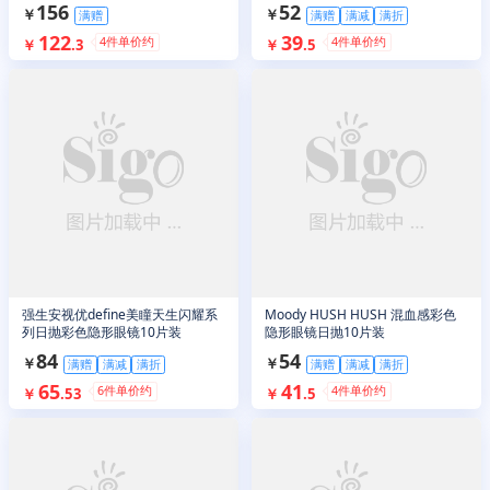
抛10片装
156
52
￥
￥
满赠
满赠
满减
满折
122
39
4
件单价约
4
件单价约
￥
.
3
￥
.
5
强生安视优define美瞳天生闪耀系
Moody HUSH HUSH 混血感彩色
列日抛彩色隐形眼镜10片装
隐形眼镜日抛10片装
84
54
￥
￥
满赠
满减
满折
满赠
满减
满折
65
41
6
件单价约
4
件单价约
￥
.
53
￥
.
5