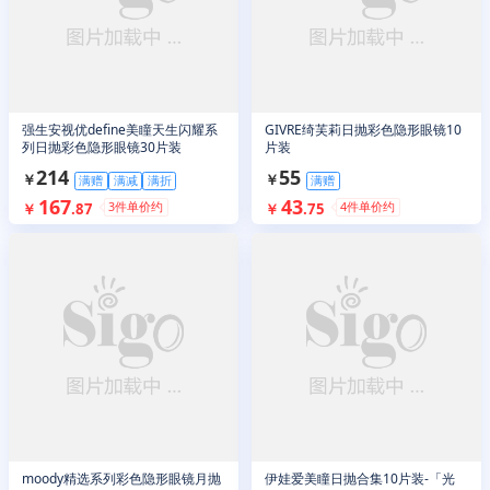
强生安视优define美瞳天生闪耀系
GIVRE绮芙莉日抛彩色隐形眼镜10
列日抛彩色隐形眼镜30片装
片装
214
55
￥
￥
满赠
满减
满折
满赠
167
43
3
件单价约
4
件单价约
￥
.
87
￥
.
75
moody精选系列彩色隐形眼镜月抛
伊娃爱美瞳日抛合集10片装-「光