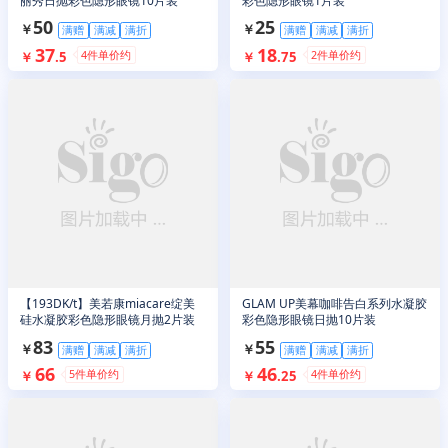
丽秀日抛彩色隐形眼镜10片装
彩色隐形眼镜1片装
50
25
￥
￥
满赠
满减
满折
满赠
满减
满折
37
18
4
件单价约
2
件单价约
￥
.
5
￥
.
75
【193DK/t】美若康miacare绽美
GLAM UP美幕咖啡告白系列水凝胶
硅水凝胶彩色隐形眼镜月抛2片装
彩色隐形眼镜日抛10片装
83
55
￥
￥
满赠
满减
满折
满赠
满减
满折
66
46
5
件单价约
4
件单价约
￥
￥
.
25