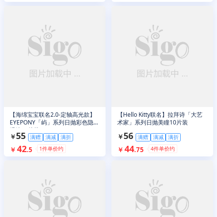
【海绵宝宝联名2.0-定轴高光款】
【Hello Kitty联名】拉拜诗「大艺
EYEPONY「屿」系列日抛彩色隐形
术家」系列日抛美瞳10片装
眼镜10片装
55
56
￥
￥
满赠
满减
满折
满赠
满减
满折
42
44
1
件单价约
4
件单价约
￥
.
5
￥
.
75