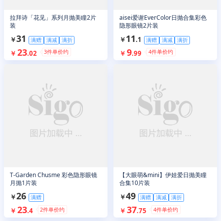
拉拜诗「花见」系列月抛美瞳2片
aisei爱谢EverColor日抛合集彩色
装
隐形眼镜2片装
31
11
￥
￥
.
1
满赠
满减
满折
满赠
满减
满折
23
9
3
件单价约
4
件单价约
￥
.
02
￥
.
99
T-Garden Chusme 彩色隐形眼镜
【大眼萌&mini】伊娃爱日抛美瞳
月抛1片装
合集10片装
26
49
￥
￥
满赠
满赠
满减
满折
23
37
2
件单价约
4
件单价约
￥
.
4
￥
.
75