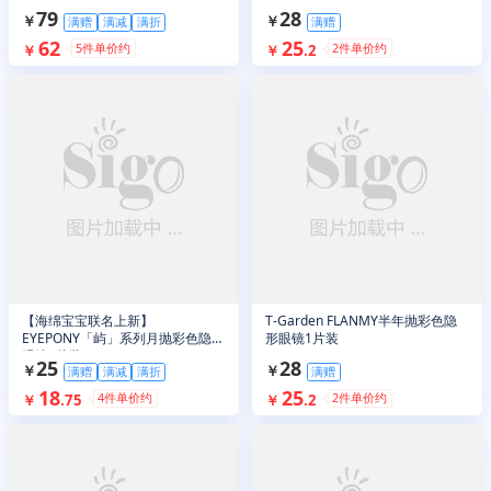
79
28
￥
￥
满赠
满减
满折
满赠
62
25
5
件单价约
2
件单价约
￥
￥
.
2
【海绵宝宝联名上新】
T-Garden FLANMY半年抛彩色隐
EYEPONY「屿」系列月抛彩色隐形
形眼镜1片装
眼镜1片装
25
28
￥
￥
满赠
满减
满折
满赠
18
25
4
件单价约
2
件单价约
￥
.
75
￥
.
2