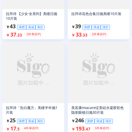
拉拜诗 【少女·全系列】美瞳日抛
拉拜诗花色合集日抛美瞳10片装
10片装
43
39
￥
￥
满赠
满减
满折
满赠
满减
满折
37
33
3
件单价约
3
件单价约
￥
.
33
￥
.
33
拉拜诗「告白魔方」美瞳半年抛1
美若康miacare绽美硅水凝胶彩色
片装
隐形眼镜日抛30片装
25
246
￥
￥
满赠
满减
满折
满赠
满减
满折
17
193
4
件单价约
3
件单价约
￥
.
5
￥
.
47