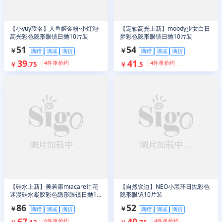
【小yuy联名】人鱼姬金粉·小灯泡·
【定轴高光上新】moody少女白日
高光彩色隐形眼镜日抛10片装
梦彩色隐形眼镜日抛10片装
51
54
￥
￥
满赠
满减
满折
满赠
满减
满折
39
41
4
件单价约
4
件单价约
￥
.
75
￥
.
5
【硅水上新】美若康miacare辻花
【自然锁边】NEO小黑环日抛彩色
迷漫硅水凝胶彩色隐形眼镜日抛10
隐形眼镜10片装
片装
86
52
￥
￥
满赠
满减
满折
满赠
满减
满折
67
40
6
件单价约
4
件单价约