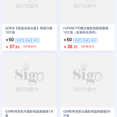
拉拜诗【精选花色合集】美瞳日抛
CoFANCY可糖日抛彩色隐形眼镜
10片装
10片装（名画高光系列）
50
50
￥
￥
满赠
满减
满折
满赠
满减
满折
37
38
6
件单价约
4
件单价约
￥
.
83
￥
.
75
GIVRE绮芙莉月抛彩色隐形眼镜1片
GIVRE绮芙莉日抛彩色隐形眼镜30
装
片装