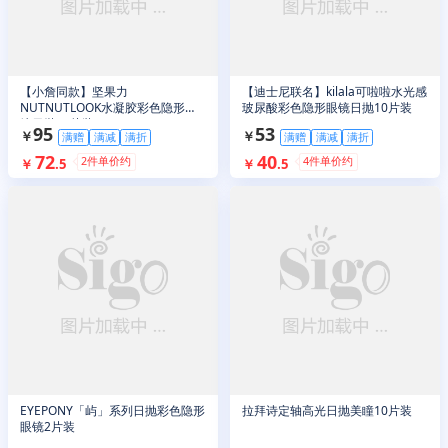
【小詹同款】坚果力
【迪士尼联名】kilala可啦啦水光感
NUTNUTLOOK水凝胶彩色隐形眼
玻尿酸彩色隐形眼镜日抛10片装
镜日抛10片装
95
53
￥
￥
满赠
满减
满折
满赠
满减
满折
72
40
2
件单价约
4
件单价约
￥
.
5
￥
.
5
EYEPONY「屿」系列日抛彩色隐形
拉拜诗定轴高光日抛美瞳10片装
眼镜2片装