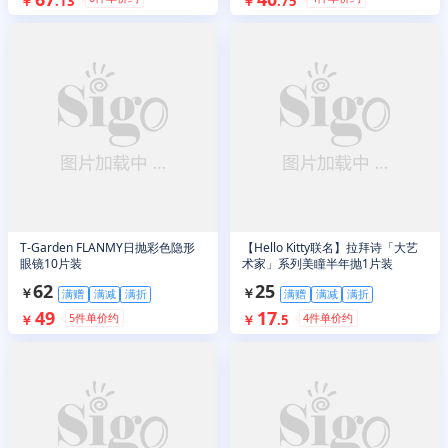
￥
.
13
￥
.
75
T-Garden FLANMY日抛彩色隐形
【Hello Kitty联名】拉拜诗「大艺
眼镜10片装
术家」系列美瞳半年抛1片装
62
25
￥
￥
满赠
满减
满折
满赠
满减
满折
49
17
5
件单价约
4
件单价约
￥
￥
.
5