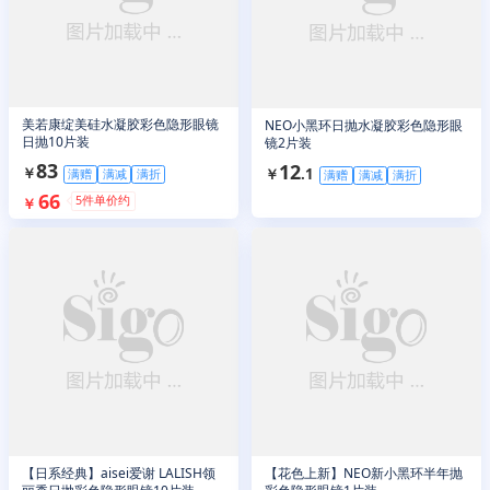
美若康绽美硅水凝胶彩色隐形眼镜
NEO小黑环日抛水凝胶彩色隐形眼
日抛10片装
镜2片装
83
12
￥
￥
.
1
满赠
满减
满折
满赠
满减
满折
66
5
件单价约
￥
【日系经典】aisei爱谢 LALISH领
【花色上新】NEO新小黑环半年抛