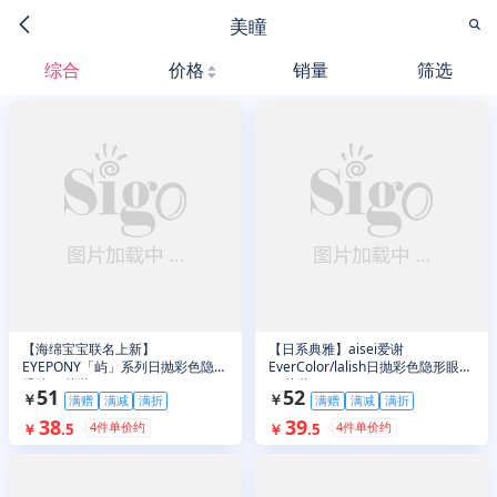
美瞳
综合
价格
销量
筛选
【海绵宝宝联名上新】
【日系典雅】aisei爱谢
EYEPONY「屿」系列日抛彩色隐形
EverColor/lalish日抛彩色隐形眼镜
眼镜10片装
10片装
51
52
￥
￥
满赠
满减
满折
满赠
满减
满折
38
39
4
件单价约
4
件单价约
￥
.
5
￥
.
5