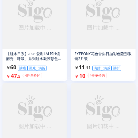
【硅水日系】aisei爱谢LALISH领
EYEPONY花色合集日抛彩色隐形眼
丽秀「呼吸」系列硅水凝胶彩色隐
镜2片装
形眼镜日抛10片装
60
11
￥
￥
.
11
满赠
满减
满折
满赠
满减
满折
47
10
4
件单价约
4
件单价约
￥
.
5
￥