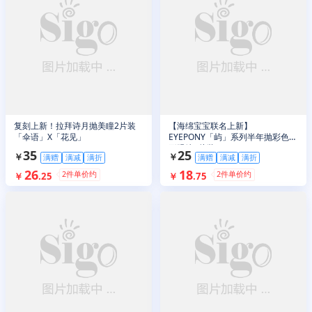
复刻上新！拉拜诗月抛美瞳2片装
【海绵宝宝联名上新】
「伞语」X「花见」
EYEPONY「屿」系列半年抛彩色隐
形眼镜1片装
35
25
￥
￥
满赠
满减
满折
满赠
满减
满折
26
18
2
件单价约
2
件单价约
￥
.
25
￥
.
75