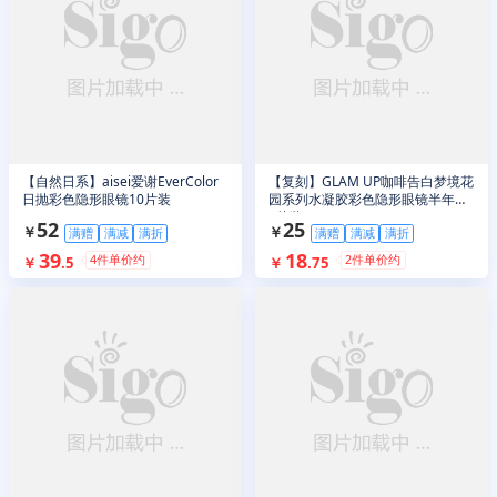
【自然日系】aisei爱谢EverColor
【复刻】GLAM UP咖啡告白梦境花
日抛彩色隐形眼镜10片装
园系列水凝胶彩色隐形眼镜半年抛
1片装
52
25
￥
￥
满赠
满减
满折
满赠
满减
满折
39
18
4
件单价约
2
件单价约
￥
.
5
￥
.
75