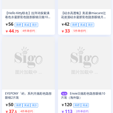
【Hello Kitty联名】拉拜诗探索满
【硅水高透氧】美若康miacare辻
着色水凝胶彩色隐形眼镜日抛10片
花迷漫硅水凝胶彩色隐形眼镜月抛
装
1片装
56
42
￥
￥
满赠
满减
满折
满赠
满减
满折
44
33
4
件单价约
5
件单价约
￥
.
75
￥
EYEPONY「屿」系列月抛彩色隐形
Envie日抛彩色隐形眼镜10
海淘
眼镜2片装
片装（海外版）
50
120
￥
￥
满赠
满减
满折
满赠
满减
37
113
4
件单价约
2
件单价约
￥
.
5
￥