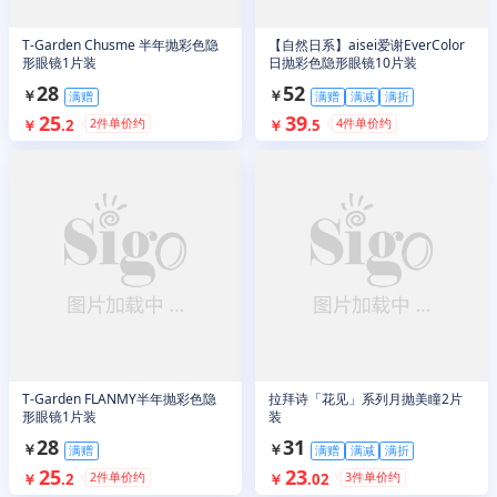
T-Garden Chusme 半年抛彩色隐
【自然日系】aisei爱谢EverColor
形眼镜1片装
日抛彩色隐形眼镜10片装
28
52
￥
￥
满赠
满赠
满减
满折
25
39
2
件单价约
4
件单价约
￥
.
2
￥
.
5
T-Garden FLANMY半年抛彩色隐
拉拜诗「花见」系列月抛美瞳2片
形眼镜1片装
装
28
31
￥
￥
满赠
满赠
满减
满折
25
23
2
件单价约
3
件单价约
￥
.
2
￥
.
02