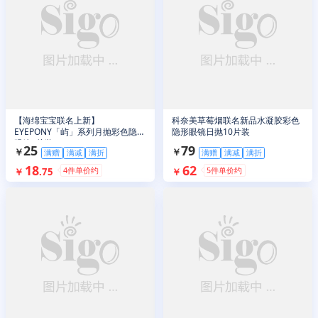
【海绵宝宝联名上新】
科奈美草莓烟联名新品水凝胶彩色
EYEPONY「屿」系列月抛彩色隐形
隐形眼镜日抛10片装
眼镜1片装
25
79
￥
￥
满赠
满减
满折
满赠
满减
满折
18
62
4
件单价约
5
件单价约
￥
.
75
￥