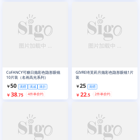
CoFANCY可糖日抛彩色隐形眼镜
GIVRE绮芙莉月抛彩色隐形眼镜1片
10片装（名画高光系列）
装
50
25
￥
￥
满赠
满减
满折
满赠
38
22
4
件单价约
2
件单价约
￥
.
75
￥
.
5