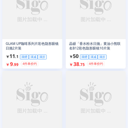
GLAM UP咖啡系列片彩色隐形眼镜
晶硕「香水粉水日抛」黄油小熊联
日抛2片装
名B12彩色隐形眼镜10片装
11
50
￥
.
1
￥
满赠
满减
满折
满赠
满减
满折
9
38
4
件单价约
4
件单价约
￥
.
99
￥
.
75