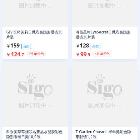
GIVRE绮芙莉日抛彩色隐形眼镜30
海昌星眸EyeSecret日抛彩色隐形
片装
眼镜30片装
159
128
￥
￥
满赠
满赠
124
99
4
件单价约
4
件单价约
￥
.
7
￥
.
9
科奈美草莓烟联名新品水凝胶彩色
T-Garden Chusme 半年抛彩色隐
隐形眼镜日抛10片装
形眼镜1片装