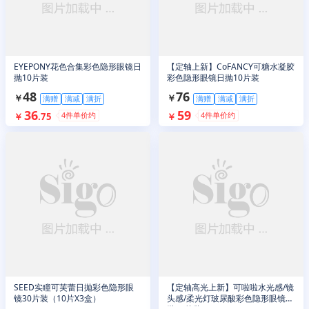
EYEPONY花色合集彩色隐形眼镜日
【定轴上新】CoFANCY可糖水凝胶
抛10片装
彩色隐形眼镜日抛10片装
48
76
￥
￥
满赠
满减
满折
满赠
满减
满折
36
59
4
件单价约
4
件单价约
￥
.
75
￥
SEED实瞳可芙蕾日抛彩色隐形眼
【定轴高光上新】可啦啦水光感/镜
镜30片装（10片X3盒）
头感/柔光灯玻尿酸彩色隐形眼镜日