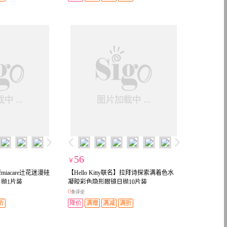
56
￥
acare辻花迷漫硅
【Hello Kitty联名】拉拜诗探索满着色水
抛1片装
凝胶彩色隐形眼镜日抛10片装
0
条评论
折
降价
满赠
满减
满折