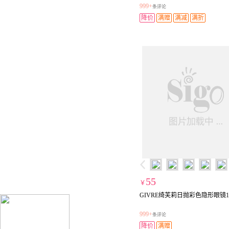
999+
条评论
降价
满赠
满减
满折
55
￥
GIVRE绮芙莉日抛彩色隐形眼镜1
999+
条评论
降价
满赠