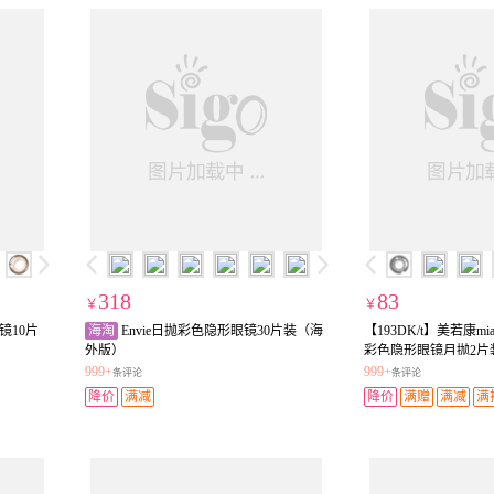
318
83
￥
￥
眼镜10片
海淘
Envie日抛彩色隐形眼镜30片装（海
【193DK/t】美若康mi
外版）
彩色隐形眼镜月抛2片
999+
999+
条评论
条评论
降价
满减
降价
满赠
满减
满