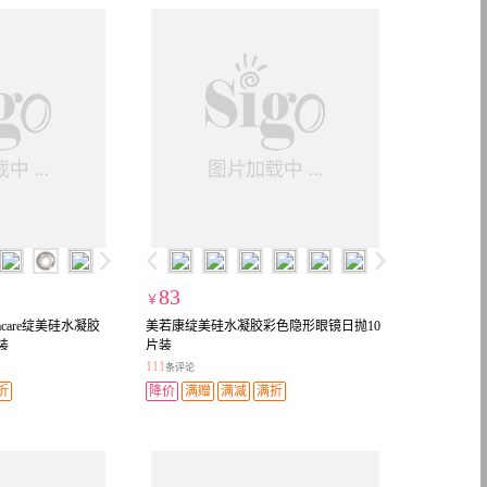
83
￥
acare绽美硅水凝胶
美若康绽美硅水凝胶彩色隐形眼镜日抛10
装
片装
111
条评论
折
降价
满赠
满减
满折