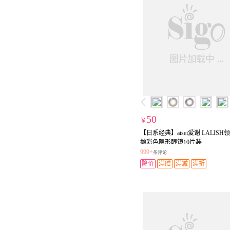
50
￥
【日系经典】aisei爱谢 LALIS
抛彩色隐形眼镜10片装
999+
条评论
降价
满赠
满减
满折