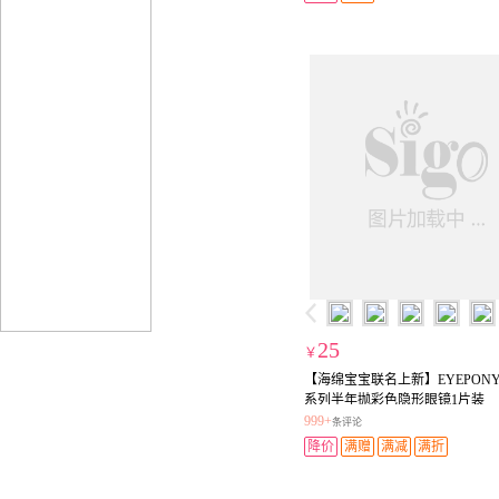
25
￥
【海绵宝宝联名上新】EYEPON
系列半年抛彩色隐形眼镜1片装
999+
条评论
降价
满赠
满减
满折