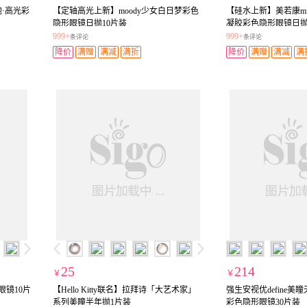
泡·高光彩
【定轴高光上新】moody少女白日梦彩色
【硅水上新】美若康mia
隐形眼镜日抛10片装
凝胶彩色隐形眼镜日抛
999+
999+
条评论
条评论
降价
满赠
满减
满折
降价
满赠
满减
满
25
214
￥
￥
形眼镜10片
【Hello Kitty联名】拉拜诗「大艺术家」
强生安视优define
系列美瞳半年抛1片装
彩色隐形眼镜30片装