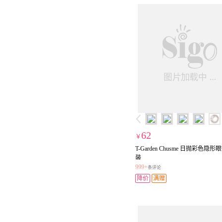
62
￥
T-Garden Chusme 日抛彩色隐形
装
999+
条评论
降价
满赠