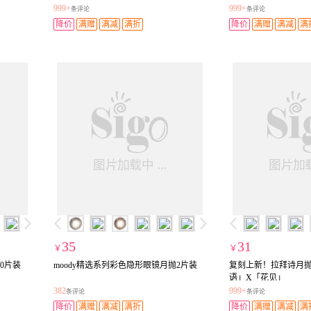
999+
999+
条评论
条评论
降价
满赠
满减
满折
降价
满赠
满减
满
35
31
￥
￥
0片装
moody精选系列彩色隐形眼镜月抛2片装
复刻上新！拉拜诗月抛
语」X「花见」
382
999+
条评论
条评论
降价
满赠
满减
满折
降价
满赠
满减
满