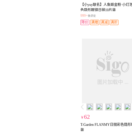
【小yuy联名】人鱼姬金粉·小灯
色隐形眼镜日抛10片装
999+
条评论
降价
满赠
满减
满折
62
￥
T-Garden FLANMY日抛彩色隐
装