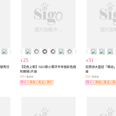
25
51
￥
￥
H领丽秀日
【花色上新】NEO新小黑环半年抛彩色隐
拉拜诗大直径「萌动」
形眼镜1片装
装
999+
999+
条评论
条评论
降价
满赠
满减
满折
降价
满赠
满减
满