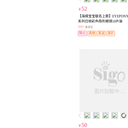
52
￥
【海绵宝宝联名上新】EYEPON
系列日抛彩色隐形眼镜10片装
999+
条评论
降价
满赠
满减
满折
50
￥