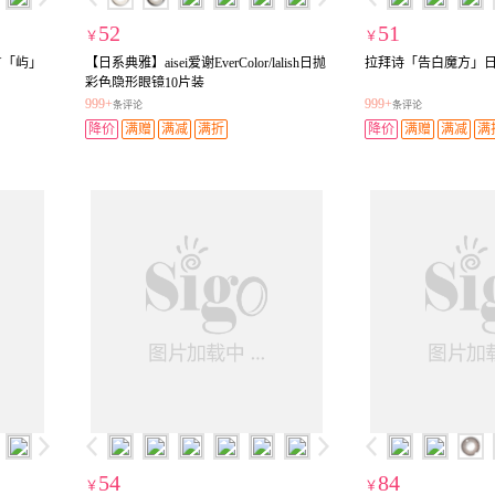
52
51
￥
￥
Y「屿」
【日系典雅】aisei爱谢EverColor/lalish日抛
拉拜诗「告白魔方」日
彩色隐形眼镜10片装
999+
999+
条评论
条评论
降价
满赠
满减
满折
降价
满赠
满减
满
54
84
￥
￥