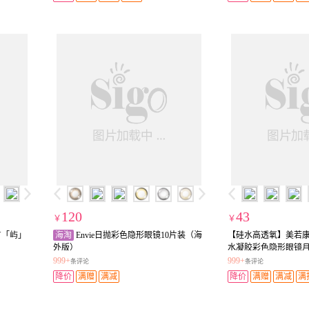
120
43
￥
￥
Y「屿」
海淘
Envie日抛彩色隐形眼镜10片装（海
【硅水高透氧】美若康mi
外版）
水凝胶彩色隐形眼镜月
999+
999+
条评论
条评论
降价
满赠
满减
降价
满赠
满减
满