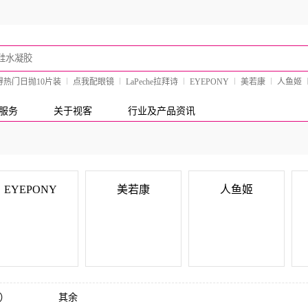
得热门日抛10片装
点我配眼镜
LaPeche拉拜诗
EYEPONY
美若康
人鱼姬
服务
关于视客
行业及产品资讯
EYEPONY
美若康
人鱼姬
EYEPONY
美若康
人鱼姬
）
其余