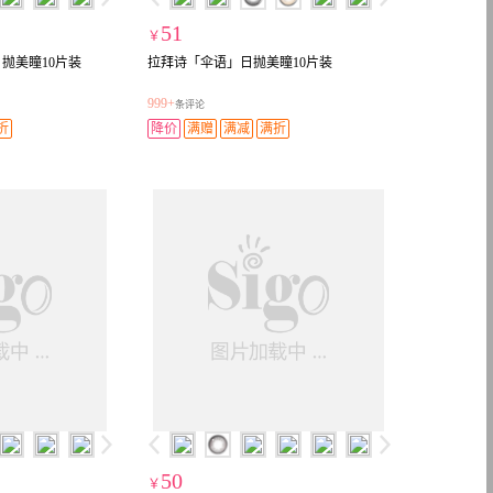
51
￥
抛美瞳10片装
拉拜诗「伞语」日抛美瞳10片装
999+
条评论
折
降价
满赠
满减
满折
50
￥