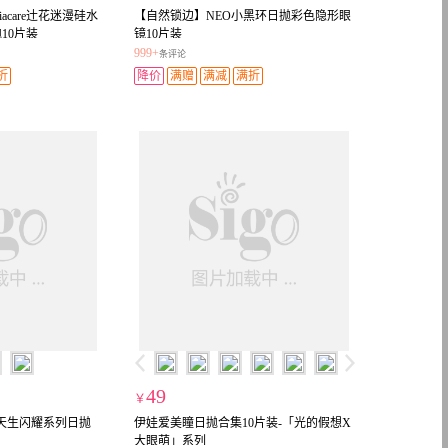
care辻花迷漫硅水
【自然锁边】NEO小黑环日抛彩色隐形眼
10片装
镜10片装
999+
条评论
折
降价
满赠
满减
满折
49
￥
美瞳天生闪耀系列日抛
伊娃爱美瞳日抛合集10片装-「光的假想X
大眼萌」系列