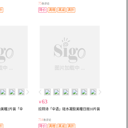
75
条评论
折
降价
满赠
满减
满折
63
￥
美瞳2片装「伞
拉拜诗「伞语」硅水凝胶美瞳日抛10片装
714
条评论
折
降价
满赠
满减
满折