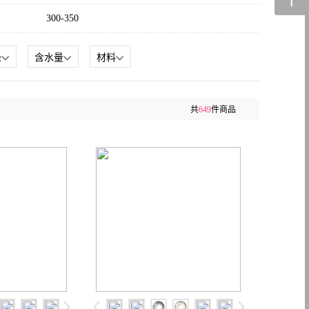
300-350
径
含水量
材料
共
649
件商品