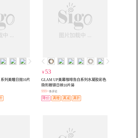
53
￥
系列美瞳日抛10片
GLAM UP美幕咖啡告白系列水凝胶彩色
隐形眼镜日抛10片装
999+
条评论
折
降价
满赠
满减
满折