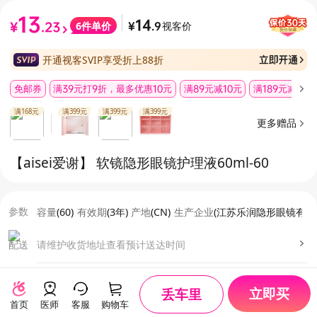
13
14
视客价
6
件单价
¥
.23
¥
.9
开通视客SVIP享受折上88折
免邮券
满39元打9折，最多优惠10元
满89元减10元
满189元减35元
满168元
满399元
满399元
满399元
更多赠品
【aisei爱谢】 软镜隐形眼镜护理液60ml
-60
参数
容量
(
60
)
有效期
(
3年
)
产地
(
CN
)
生产企业
(
江苏乐润隐形眼镜有限
配送
请维护收货地址
查看预计送达时间
服务
正品保障
·
顺丰24h极速发货
·
30天价保
·
终身无忧售后
立即买
丢车里
首页
医师
客服
购物车