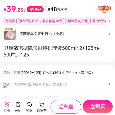
39
48
视客价
4
件单价
¥
.25
¥
免邮券
满39元打9折，最多优惠10元
满89元减10元
满189元减35元
满168元
流苏猫耳免胶假睫毛（小盘）
卫康清凉型隐形眼镜护理液500ml*2+125m
-
500*2+125
参数
容量
(
500*2+125
)
有效期
(
3年
)
生产企业
(
上海卫康
)
配送
请维护收货地址
查看预计送达时间
服务
正品保障
·
顺丰24h极速发货
·
30天价保
·
终身无忧售后
立即买
丢车里
首页
医师
客服
购物车