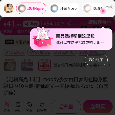
25
款
月光石pro
琥珀石
琥珀石pro
41
54
视客价
4
件单价
¥
.5
¥
天
时
0
9
30
限20件内享秒杀价
开通视客SVIP享受折上95折
满49元减5元
满99元减10元
满99元减10元
满99元减10元
满189
我知道了
满168元
买1件
买12件
流苏猫耳免胶假睫毛（小盘）
【定轴高光上新】moody少女白日梦彩色隐形眼
镜日抛10片装
-定轴高光中直径-琥珀石pro【自然
扩瞳】
联名系列花色包装迭代期，常规款&IP款随机发货，介意慎拍！
立即买
丢车里
琥珀石pro
入选·
日抛新品榜
首页
医师
客服
购物车