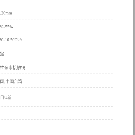
4.20mm
8%-55%
30-16.50Dk/t
抛
性亲水接触镜
国,中国台湾
日U新