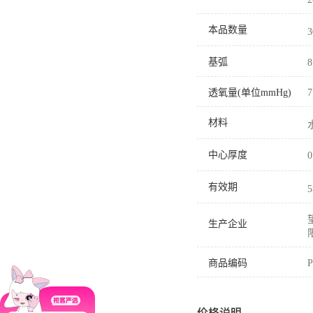
本品数量
基弧
8
透氧量(单位mmHg)
7
材料
中心厚度
0
有效期
生产企业
商品编码
P