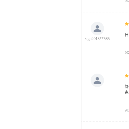
20
日
sigo2018**585
20
舒
点
20