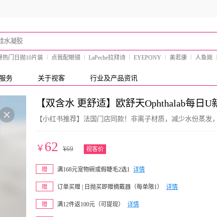
得热门日抛10片装
点我配眼镜
LaPeche拉拜诗
EYEPONY
美若康
人鱼姬
服务
关于视客
行业及产品资讯
【双含水 更舒适】欧舒天Ophthalab每日
【小红书推荐】法国门店同款！非离子材质，减少水份蒸发
62
￥
¥
69
视客价
赠
满168元宠物碗或假睫毛2选1
详情
赠
订单买赠 | 日抛买即赠摘戴器（每单限1）
详情
赠
满12件返100元（可提现）
详情