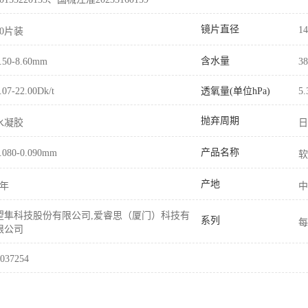
镜片直径
1
30片装
含水量
.50-8.60mm
3
透氧量(单位hPa)
.07-22.00Dk/t
5.
抛弃周期
水凝胶
日
产品名称
.080-0.090mm
软
产地
5年
中
望隼科技股份有限公司,爱睿思（厦门）科技有
系列
每
限公司
037254