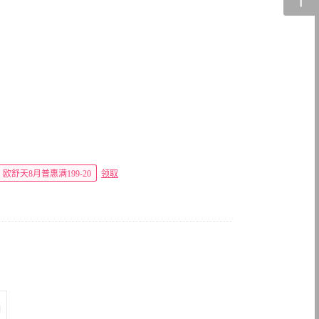
欧舒天8月普惠满199-20
领取
润