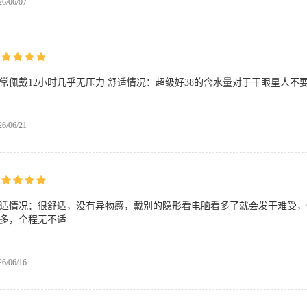
26/06/07
常佩戴12小时几乎无压力 舒适情况：超级好38的含水量对于干眼星人不要
26/06/21
适情况：很舒适，没有异物感，戴别的隐形看电脑看多了就会发干难受，但
多，全程无不适
26/06/16