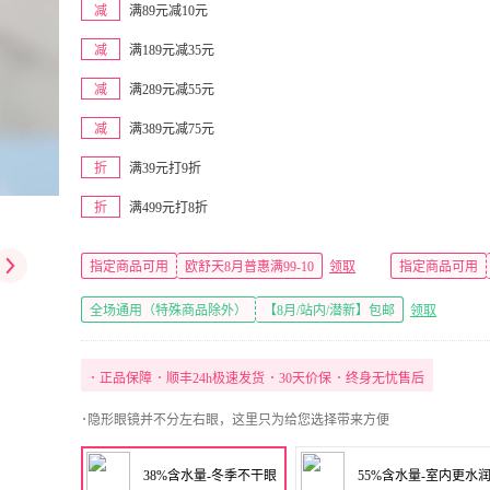
减
满89元减10元
减
满189元减35元
减
满289元减55元
减
满389元减75元
折
满39元打9折
折
满499元打8折
指定商品可用
欧舒天8月普惠满99-10
领取
指定商品可用
全场通用（特殊商品除外）
【8月/站内/潜新】包邮
领取
･
正品保障
･
顺丰24h极速发货
･
30天价保
･
终身无忧售后
･隐形眼镜并不分左右眼，这里只为给您选择带来方便
38%含水量-冬季不干眼
55%含水量-室内更水