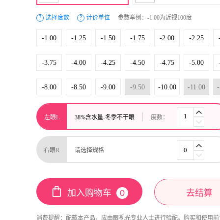
?
选择度数
?
计价单位
参数举例：-1.00为近视100度
-1.00
-1.25
-1.50
-1.75
-2.00
-2.25
-3.75
-4.00
-4.25
-4.50
-4.75
-5.00
-8.00
-8.50
-9.00
-9.50
-10.00
-11.00
-
左眼L
38%含水量-冬季不干眼
度数：
右眼R
请选择规格
加入购物车
0
去结算
消费提醒：
配戴本产品，应由眼视光专业人士进行验配。购买和使用前