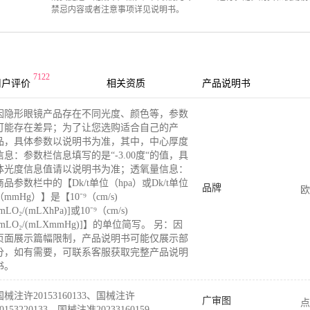
禁忌内容或者注意事项详见说明书。
7122
用户评价
相关资质
产品说明书
因隐形眼镜产品存在不同光度、颜色等，参数
可能存在差异；为了让您选购适合自己的产
品，具体参数以说明书为准，其中，中心厚度
信息：参数栏信息填写的是“-3.00度“的值，具
体光度信息值请以说明书为准；透氧量信息：
商品参数栏中的【Dk/t单位（hpa）或Dk/t单位
品牌
欧
（mmHg）】是【10⁻⁹（cm/s)
mLO₂/(mLXhPa)]或10⁻⁹（cm/s)
[mLO₂/(mLXmmHg)]】的单位简写。 另：因
页面展示篇幅限制，产品说明书可能仅展示部
分，如有需要，可联系客服获取完整产品说明
书。
国械注许20153160133、国械注许
广审图
点
20153220133、国械注准20233160159