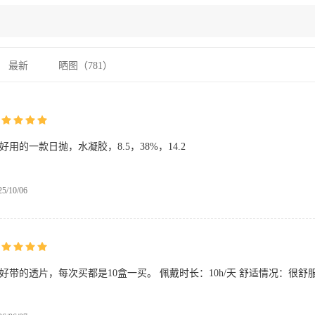
最新
晒图（
781
）
好用的一款日抛，水凝胶，8.5，38%，14.2
25/10/06
好带的透片，每次买都是10盒一买。 佩戴时长：10h/天 舒适情况：很舒