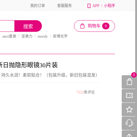
我的订单
客服服务
APP
/
小程序
购物车
搜索
0
aisei爱谢
坚果力
moody
库博光学
U新日抛隐形眼镜30片装
，持久水润！柔软贴合！（包装升级，新旧包装混发）
0
7122
条评论