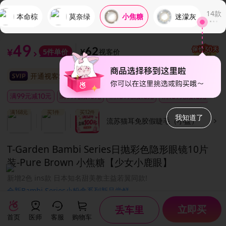
14
款
本命棕
莫奈绿
迷濛灰
小焦糖
49
62
视客价
5
件单价
¥
¥
开通视客SVIP享受折上95折
满99元减10元
满99元减10元
满189元减10元
满189元减10元
免
满168元
买1件
买12件
我知道了
流苏猫耳免胶假睫毛（小盘）
T-Garden Bambi Series日抛彩色隐形眼镜10片
装
-Pure Brown 小焦糖【少女小鹿眼】
新增2色 ins款 日本知名甜美教主益若翼同款!
全新Bambi Series小粉盒系列新品尝鲜
立即买
丢车里
首页
医师
客服
购物车
10片装
14.20mm
13.60mm
8.50mm
58