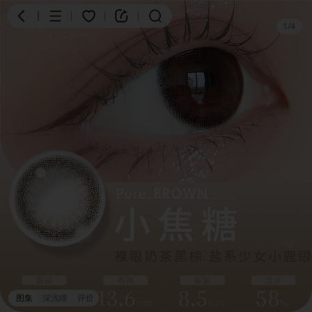
1
/
4
商品
评价
详情
图集
深浅瞳
评价