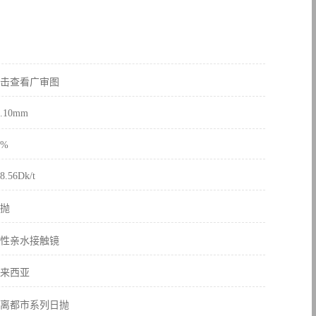
击查看广审图
4.10mm
7%
8.56Dk/t
抛
性亲水接触镜
来西亚
离都市系列日抛