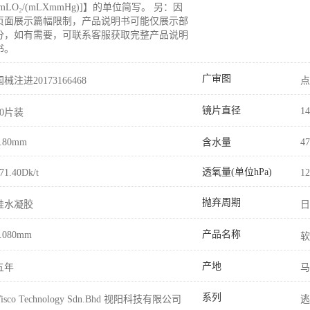
[mLO₂/(mLXmmHg)]】的单位简写。 另：因
页面展示篇幅限制，产品说明书可能仅展示部
分，如有需要，可联系客服获取完整产品说明
书。
广审图
国械注进20173166468
点
镜片直径
1
10片装
含水量
.80mm
4
透氧量(单位hPa)
71.40Dk/t
12
抛弃周期
硅水凝胶
日
产品名称
.080mm
软
产地
五年
马
系列
Visco Technology Sdn.Bhd 视阳科技有限公司
逃