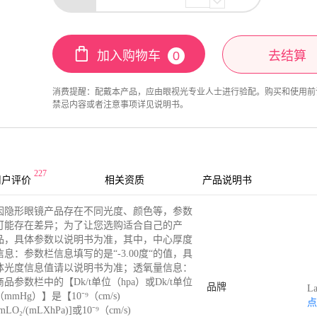
加入购物车
0
去结算
消费提醒：
配戴本产品，应由眼视光专业人士进行验配。购买和使用前
禁忌内容或者注意事项详见说明书。
227
用户评价
相关资质
产品说明书
因隐形眼镜产品存在不同光度、颜色等，参数
可能存在差异；为了让您选购适合自己的产
品，具体参数以说明书为准，其中，中心厚度
信息：参数栏信息填写的是“-3.00度“的值，具
体光度信息值请以说明书为准；透氧量信息：
商品参数栏中的【Dk/t单位（hpa）或Dk/t单位
品牌
L
（mmHg）】是【10⁻⁹（cm/s)
点
mLO₂/(mLXhPa)]或10⁻⁹（cm/s)