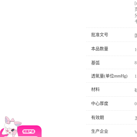
批准文号
本品数量
基弧
8
透氧量(单位mmHg)
1
材料
中心厚度
0
有效期
生产企业