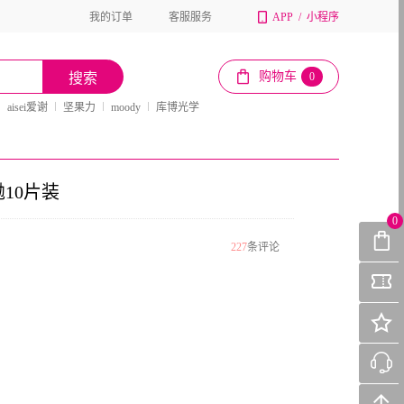
我的订单
客服服务
APP
/
小程序
购物车
搜索
0
aisei爱谢
坚果力
moody
库博光学
10片装
0
227
条评论