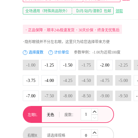
全场通用（特殊商品除外）
【8月/站内/潜新】包邮
领取
･
正品保障
･
顺丰24h极速发货
･
30天价保
･
终身无忧售后
･隐形眼镜并不分左右眼，这里只为给您选择带来方便
?
选择度数
?
计价单位
参数举例：-1.00为近视100度
-1.00
-1.25
-1.50
-1.75
-2.00
-2.25
-3.75
-4.00
-4.25
-4.50
-4.75
-5.00
-7.00
-7.50
-8.00
-8.50
-9.00
-9.50
-
左眼L
无色
度数：
右眼R
请选择规格