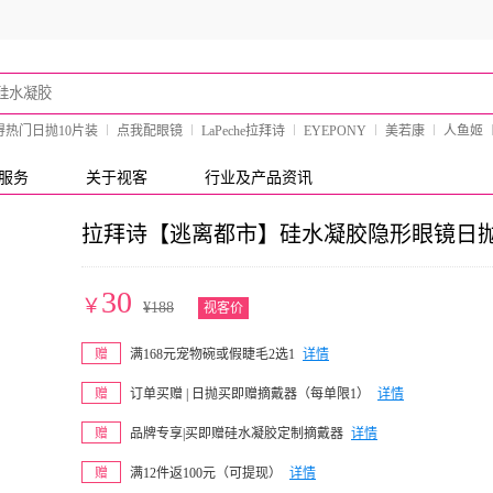
得热门日抛10片装
点我配眼镜
LaPeche拉拜诗
EYEPONY
美若康
人鱼姬
服务
关于视客
行业及产品资讯
拉拜诗【逃离都市】硅水凝胶隐形眼镜日抛
30
￥
¥
188
视客价
赠
满168元宠物碗或假睫毛2选1
详情
赠
订单买赠 | 日抛买即赠摘戴器（每单限1）
详情
赠
品牌专享|买即赠硅水凝胶定制摘戴器
详情
赠
满12件返100元（可提现）
详情