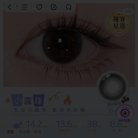
1
/
3
商品
评价
详情
图集
雷达图
评价