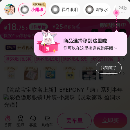
24
款
羁绊眼泪
深泉水
水
小露珠
18
25
视客价
2
件单价
¥
.75
¥
天
时
1
9
39
限20件内享秒杀价
开通视客SVIP享受折上88折
满39元打8.5折
满49元减5元
满89元减15元
满95元打9折
满99
我知道了
满99元
满168元
满199元
满299元
买1件
买4件
买2件
更多赠品
【海绵宝宝联名上新】EYEPONY「屿」系列半年
抛彩色隐形眼镜1片装
-小露珠【灵动露珠 盈润水
光瞳】
热门花色复刻款半年抛已上线！海岛日记，梦幻上线~
立即买
丢车里
还有两片装更优惠哦~
首页
医师
客服
购物车