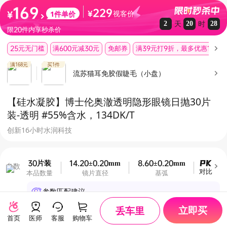
169
229
视客价
1
件单价
¥
¥
天
时
2
20
28
限20件内享秒杀价
25元无门槛
满600元减30元
免邮券
满39元打9折，最多优惠10元
满168元
买1件
流苏猫耳免胶假睫毛（小盘）
【硅水凝胶】博士伦奥澈透明隐形眼镜日抛30片
装
-透明 #55%含水，134DK/T
创新16小时水润科技
30片装
14.20±0.20mm
8.60±0.20mm
55±2
参数
对比
本品数量
镜片直径
基弧
含水量
参数匹配建议
完善眼部档案，解锁专属参数建议
立即买
丢车里
首页
医师
客服
购物车