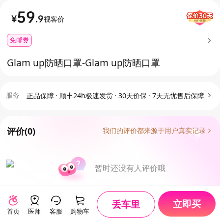
59
¥
.9
视客价
免邮券
Glam up防晒口罩
-Glam up防晒口罩
服务
正品保障
·
顺丰24h极速发货
·
30天价保
·
7天无忧售后保障
评价
(0)
我们的评价都来源于用户真实记录
暂时还没有人评价哦
立即买
丢车里
首页
医师
客服
购物车