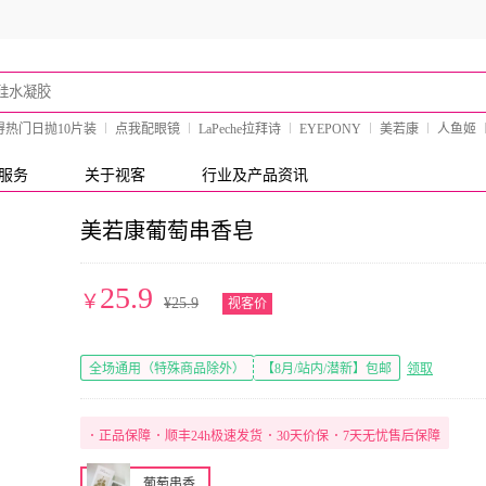
得热门日抛10片装
点我配眼镜
LaPeche拉拜诗
EYEPONY
美若康
人鱼姬
服务
关于视客
行业及产品资讯
美若康葡萄串香皂
25.9
￥
¥
25.9
视客价
全场通用（特殊商品除外）
【8月/站内/潜新】包邮
领取
･
正品保障
･
顺丰24h极速发货
･
30天价保
･
7天无忧售后保障
葡萄串香