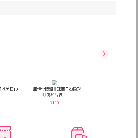
抛美瞳10
库博宝睛润非球面日抛隐形
GIVRE绮芙莉日抛彩色
眼镜30片装
眼镜10片装
¥
100
¥
55