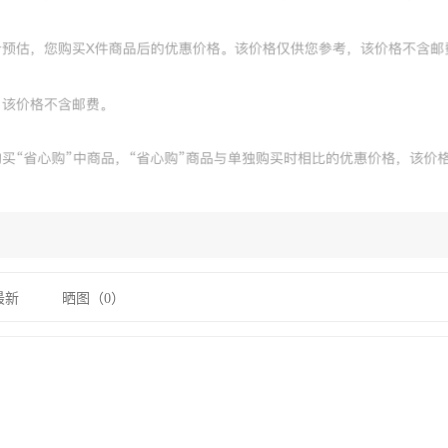
最新
晒图（
0
）