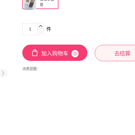
皂
件
加入购物车
0
去结算
消费提醒：