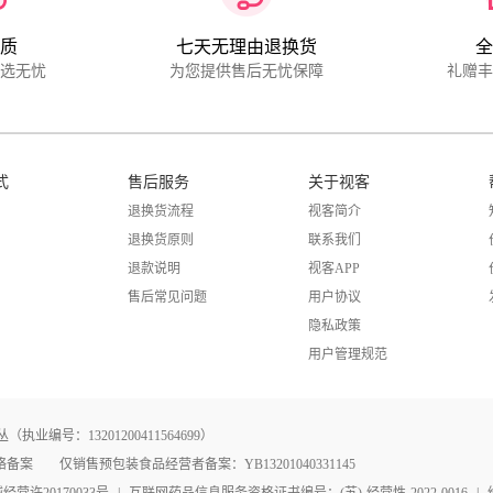
质
七天无理由退换货
全
畅选无忧
为您提供售后无忧保障
礼赠丰
式
售后服务
关于视客
退换货流程
视客简介
退换货原则
联系我们
退款说明
视客APP
售后常见问题
用户协议
隐私政策
用户管理规范
执业编号：13201200411564699）
络备案
仅销售预包装食品经营者备案：YB13201040331145