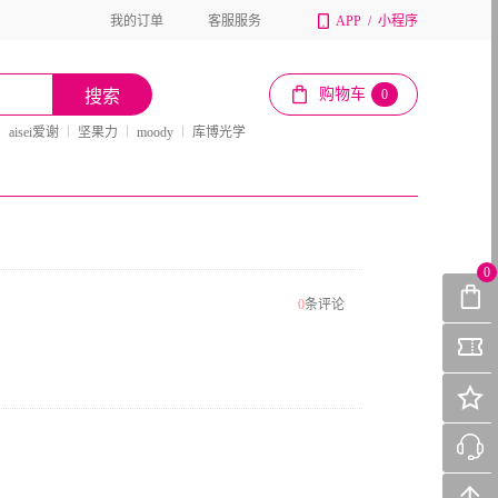
我的订单
客服服务
APP
/
小程序
购物车
搜索
0
aisei爱谢
坚果力
moody
库博光学
0
0
条评论