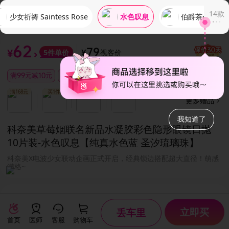
14
款
少女祈祷 Saintess Rose
伯爵茶会
水色叹息
62
79
视客价
5
件单价
¥
¥
满99元减10元
满99元减10元
满189元减10元
满189元减10元
免
满168元
买1件
买10件
买12件
更多赠品
我知道了
科奈美草莓烟联名新品水凝胶彩色隐形眼镜日抛
10片装
-水色叹息【纯真水色蓝 圣汐琉璃珠】
科奈美X电波少女联动企画正式开启，经典锁边搭配超大直径！萌感
满格~
10片装
14.50mm
14.20mm
8.60mm
38
参数
对比
本品数量
镜片直径
着色直径
基弧
含水
立即买
丢车里
首页
医师
客服
购物车
参数匹配建议
(水色叹息)