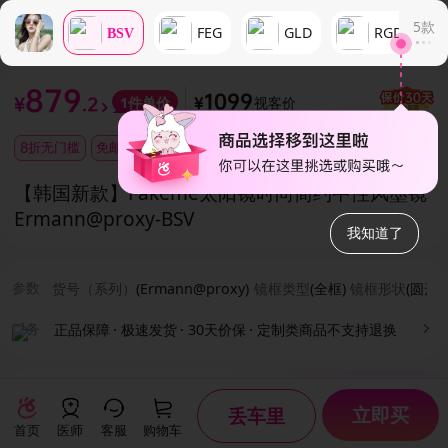
5
款
FEG
GLD
RGD
BSV
879
1099
视客价
1
件单价
¥
.2
¥
8折无门槛
免邮券
【韩国新款】Fakeme太阳镜时尚简约中性风墨镜
Ermann@proxy
-BSV
我知道了
参数
货号（系列）
(
Ermann@proxy
)
镜框类型
(
全框
)
镜框形状
(
圆形
)
服务
正品保障
·
极速发货
·
30天价保
·
定制类商品不支持退换
评价
(1)
我们的评价都来源于用户真实记录
立即买
丢车里
首页
医师
客服
购物车
sigo202509017250609