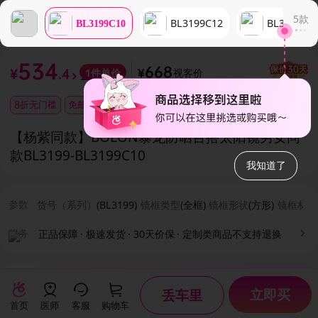
5
款
BL3199C12
BL3199C2
BL3199C10
534
668
视客价
1
件单价
¥
.4
¥
8折无门槛
免邮券
【杨紫同款】BOLON暴龙防晒百搭太阳镜男女同
款BL3199
-BL3199C10
我知道了
参数
货号（系列）
(
BL3199
)
镜框类型
(
全框
)
镜框形状
(
方形
)
镜框材质
服务
正品保障
·
极速发货
·
30天价保
·
定制类商品不支持退换
评价
(0)
我们的评价都来源于用户真实记录
立即买
丢车里
首页
医师
客服
购物车