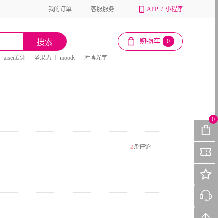
我的订单
客服服务
APP
/
小程序
购物车
搜索
0
aisei爱谢
坚果力
moody
库博光学
0
2
条评论