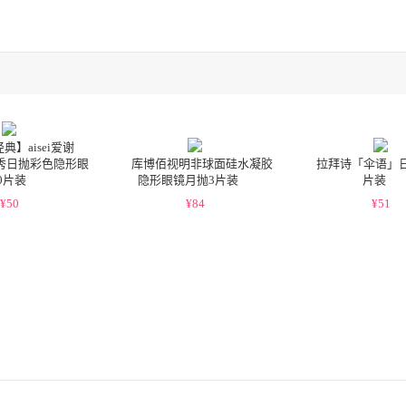
典】aisei爱谢
丽秀日抛彩色隐形眼
库博佰视明非球面硅水凝胶
拉拜诗「伞语」日
0片装
隐形眼镜月抛3片装
片装
¥
50
¥
84
¥
51