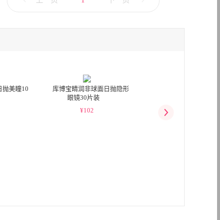
上一页
1
下一页
抛美瞳10
库博宝睛润非球面日抛隐形
GIVRE绮芙莉日抛彩色
眼镜30片装
眼镜10片装
¥
102
¥
55