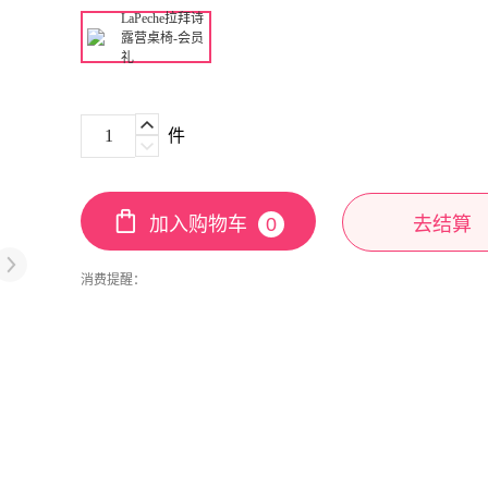
LaPeche拉拜诗
露营桌椅-会员
礼
件
加入购物车
0
去结算
消费提醒：