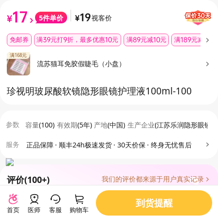
17
19
视客价
5
件单价
¥
¥
免邮券
满39元打9折，最多优惠10元
满89元减10元
满189元减35元
满168元
流苏猫耳免胶假睫毛（小盘）
珍视明玻尿酸软镜隐形眼镜护理液100ml
-100
参数
容量
(
100
)
有效期
(
5年
)
产地
(
中国
)
生产企业
(
江苏乐润隐形眼镜
服务
正品保障
·
顺丰24h极速发货
·
30天价保
·
终身无忧售后
评价
(100+)
我们的评价都来源于用户真实记录
sigo202304023130207
到货提醒
首页
医师
客服
购物车
此用户懒得填写评论了