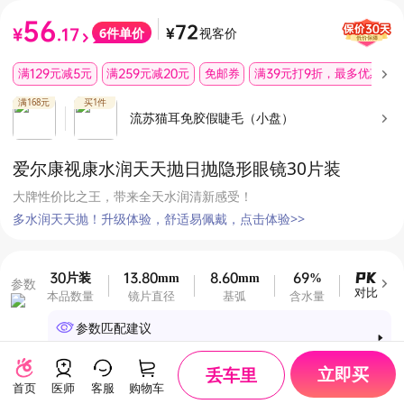
56
72
视客价
6
件单价
¥
.17
¥
满129元减5元
满259元减20元
免邮券
满39元打9折，最多优惠10
满168元
买1件
流苏猫耳免胶假睫毛（小盘）
爱尔康视康水润天天抛日抛隐形眼镜30片装
大牌性价比之王，带来全天水润清新感受！
多水润天天抛！升级体验，舒适易佩戴，点击体验>>
30片装
13.80mm
8.60mm
69%
26.0
参数
对比
本品数量
镜片直径
基弧
含水量
透氧量(单
参数匹配建议
完善眼部档案，解锁专属参数建议
立即买
丢车里
首页
医师
客服
购物车
配送
请维护收货地址
查看预计送达时间